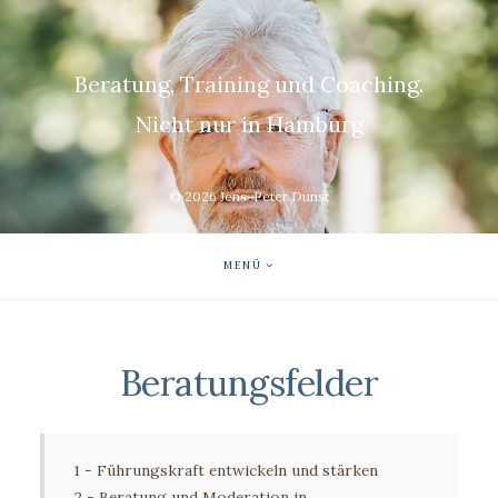
Beratung, Training und Coaching.
Nicht nur in Hamburg
© 2026
Jens-Peter Dunst
MENÜ
Beratungsfelder
1 - Führungskraft entwickeln und stärken
2 - Beratung und Moderation in 